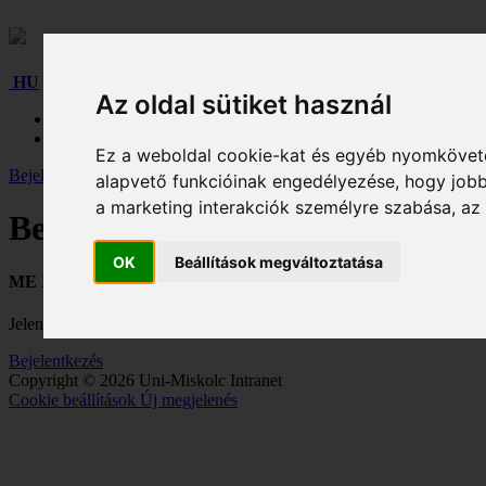
HU
Az oldal sütiket használ
HU
EN
Ez a weboldal cookie-kat és egyéb nyomköveté
Bejelentkezés
alapvető funkcióinak engedélyezése
,
hogy jobb
a marketing interakciók személyre szabása
,
az
Bejelentkezés
OK
Beállítások megváltoztatása
ME Intranet - M365
Jelentkezzen be a egyetemi M365 fiókja segítségével!
Bejelentkezés
Copyright © 2026 Uni-Miskolc Intranet
Cookie beállítások
Új megjelenés